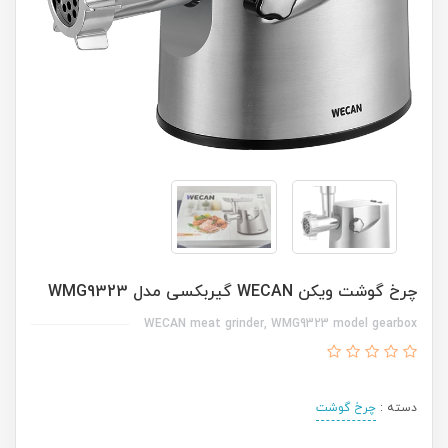
چرخ گوشت ویکن WECAN گیربکسی مدل WMG9323
WECAN meat grinder, WMG9323 model gearbox
دسته :
چرخ گوشت