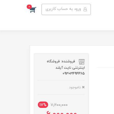
0
ورود به حساب کاربری
فروشنده: فروشگاه
اینترنتی نایت آیلند
09303494465
ناموجود
17%
7,200,000