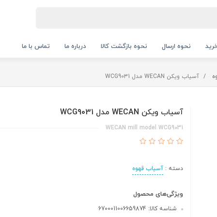
رید
نحوه ارسال
نحوه بازگشت کالا
درباره ما
تماس با ما
ه
آسیاب ویکن WECAN مدل WCG9031
آسیاب ویکن WECAN مدل WCG9031
WECAN mill model WCG9031
دسته :
آسیاب قهوه
ویژگی‌های محصول
شناسه کالا: 6700011006659874