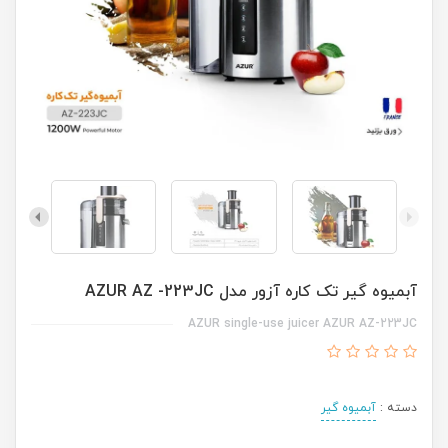
آبمیوه گیر تک کاره آزور مدل AZUR AZ -223JC
AZUR single-use juicer AZUR AZ-223JC
دسته :
آبمیوه گیر