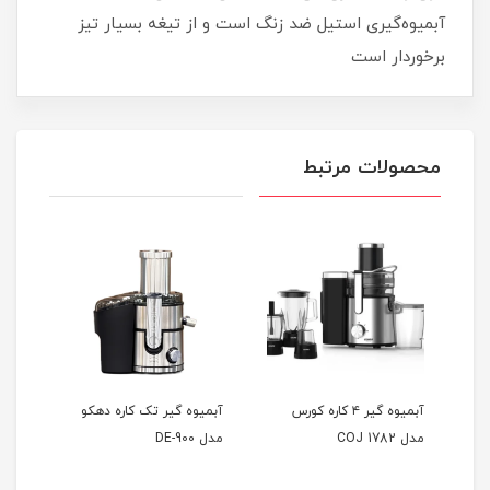
آبمیوه‌گیری استیل ضد زنگ است و از تیغه بسیار تیز
برخوردار است
محصولات مرتبط
س
آبمیوه گیر ۴ کاره کورس
آبمیوه گیر تک کاره دهکو
آبمی
مدل COJ 1782
مدل DE-900
مدل J-904