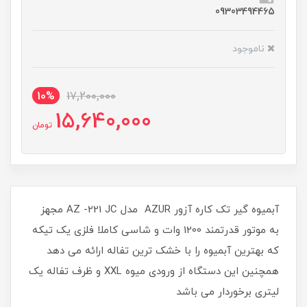
09303494465
ناموجود
10%
17,200,000
15,640,000
تومان
آبمیوه گیر تک کاره آزور AZUR مدل AZ -221 JC مجهز
به موتور قدرتمند 1200 وات و شاسی کاملا فلزی یک تیکه
که بهترین آبمیوه را با خشک ترین تفاله ارائه می دهد
همچنین این دستگاه از ورودی میوه XXL و ظرف تفاله یک
لیتری برخوردار می باشد