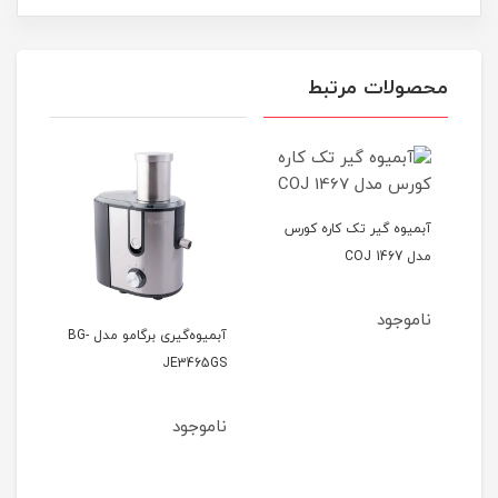
محصولات مرتبط
آبمیوه گیر تک‌ کاره کورس
مدل COJ 1467
-905
ناموجود
نام
آبمیوه‌گیری برگامو مدل BG-
JE3465GS
ناموجود