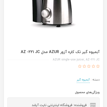
آبمیوه گیر تک کاره آزور AZUR مدل AZ -221 JC
AZUR single-use juicer, AZ-221 JC
دسته :
آبمیوه گیر
ویژگی‌های محصول
فروشنده: فروشگاه اینترنتی نایت آیلند