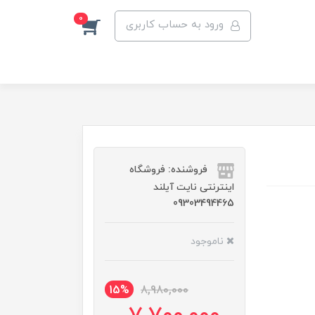
0
ورود به حساب کاربری
فروشنده: فروشگاه
اینترنتی نایت آیلند
09303494465
ناموجود
15%
8,980,000