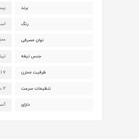
بیس
برند
است
رنگ
800 وا
توان مصرفی
تیت
جنس تیغه
1.7 لیتر
ظرفیت مخزن
2 سرعت
تنظیمات سرعت
آس
دارای