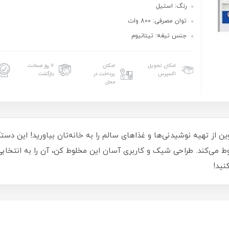
رنگ: استیل
توان مصرفی: 800 وات
جنس تیغه: تیتانیوم
امکان تحویل
امکان
۷ روز ضمانت
اکسپرس
پرداخت در
بازگشت
محل
سمارک مدل BM2366، تجربه‌ای نوین از تهیه نوشیدنی‌ها و غذاهای سالم را به خانه‌تان بیاو
لوط می‌کند. طراحی شیک و کاربری آسان این مخلوط کن، آن را به انتخابی
نید!