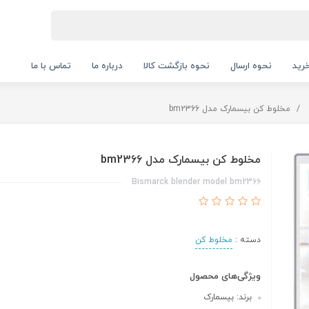
رید
نحوه ارسال
نحوه بازگشت کالا
درباره ما
تماس با ما
مخلوط کن بیسمارک مدل bm2366
مخلوط کن بیسمارک مدل bm2366
Bismarck blender model bm2366
دسته :
مخلوط کن
ویژگی‌های محصول
برند: بیسمارک