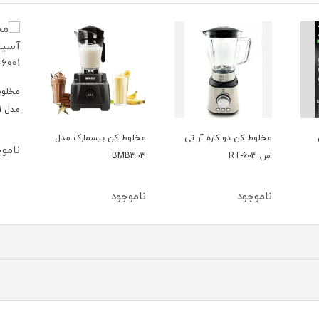
مخلوط
مدل DG-6001
مخلوط کن دو کاره آر تی
مخلوط‌ کن بیسمارک مدل
ناموج
اس 603-RT
BMB303
ناموجود
ناموجود