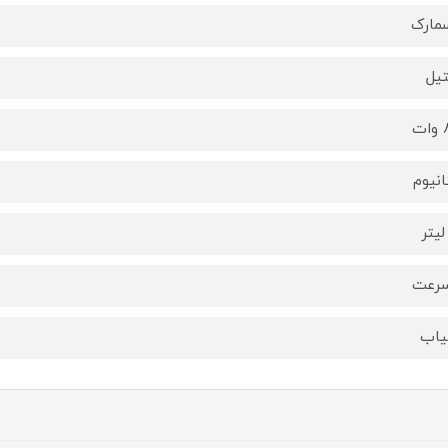
مارک
یل
ت
انیوم
یاب