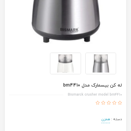
له کن بیسمارک مدل bm4410
Bismarck crusher model bm4410
دسته :
همزن