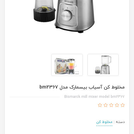
مخلوط کن آسیاب بیسمارک مدل bm2367
Bismarck mill mixer model bm2367
دسته :
مخلوط کن