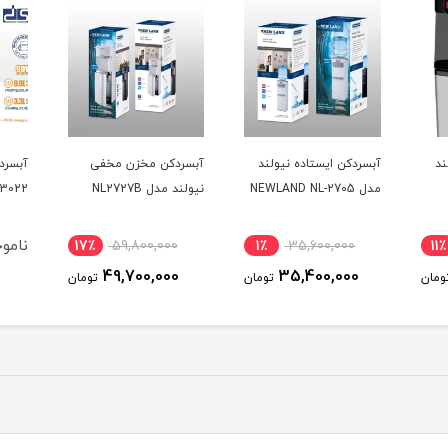
ند
آبسردکن ایستاده نیولند
آبسردکن مخزن مخفی
مدل NEWLAND NL-2705
نیولند مدل NL2727B
3022
نامو
17٪
59,800,000
1٪
35,600,000
11٪
49,700,000
35,400,000
ومان
تومان
تومان