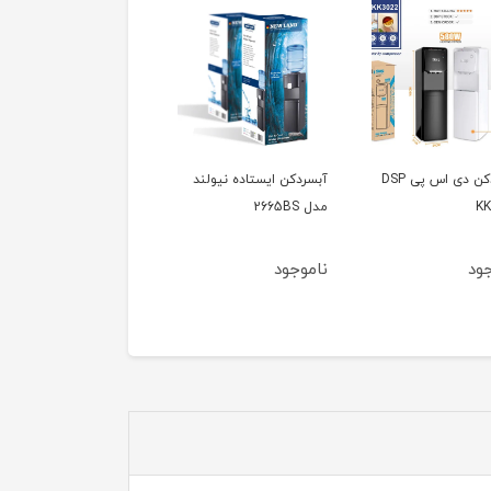
آبسردکن دی اس پی DSP
آبسردکن ایستاده نیولند
KK
مدل 2665BS
جود
ناموجود