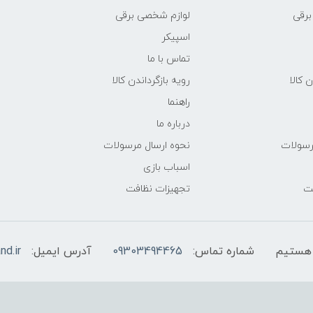
برقی
لوازم شخصی برقی
اسپیکر
تماس با ما
ن کالا
رویه بازگرداندن کالا
راهنما
درباره ما
رسولات
نحوه ارسال مرسولات
اسباب بازی
فت
تجهیزات نظافت
شماره تماس:
09303494465
آدرس ایمیل:
nd.ir