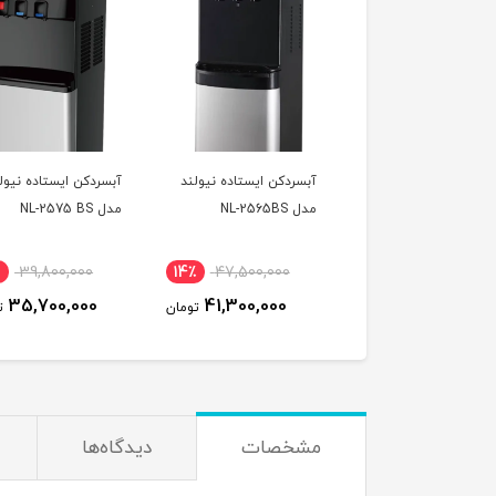
ردکن فیلتردار رومیزی
آبسردکن ایستاده نیولند
آبسردکن ایستاده نیول
د مدل NL-3046BL
مدل NL-2565BS
مدل NL-2575 BS
39,800,000
14٪
47,500,000
7٪
86,500,000
35,700,000
41,300,000
81,300,000
تومان
تومان
ت
مشخصات
دیدگاه‌ها