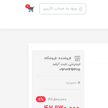
0
ورود به حساب کاربری
فروشنده: فروشگاه
اینترنتی نایت آیلند
09303494465
ناموجود
8%
46,500,000