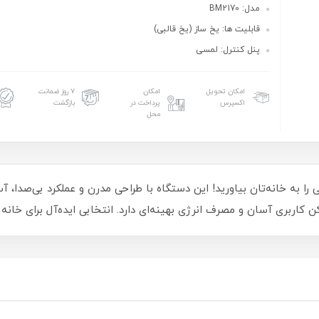
مدل: BM2170
قابلیت ها: یخ ساز (یخ قالبی)
پنل کنترل: لمسی
امکان تحویل
امکان
۷ روز ضمانت
اکسپرس
پرداخت در
بازگشت
محل
دکن و یخ‌ساز بیسمارک مدل BM2170، خنکی را به خانه‌تان بیاورید! این دستگاه با طراحی مدرن و عمل
 کاربری آسان و مصرف انرژی بهینه‌ای دارد. انتخابی ایده‌آل برای خانه