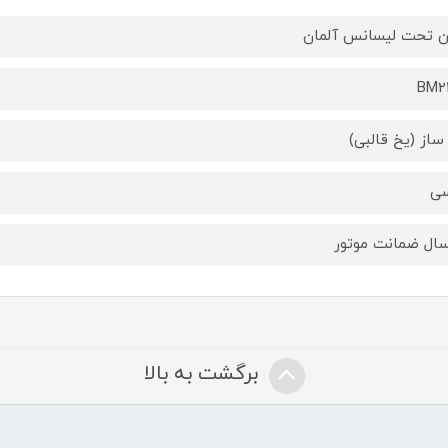
 تحت لیسانس آلمان
BM2
ساز (یخ قالبی)
سی
برگشت به بالا