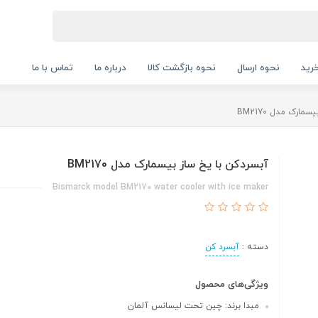
رید
نحوه ارسال
نحوه بازگشت کالا
درباره ما
تماس با ما
مارک مدل BM2170
آبسردکن با یخ ساز بیسمارک مدل BM2170
Bismarck model BM2170 water cooler with ice maker
دسته :
آبسرد کن
ویژگی‌های محصول
مبدا برند: چین تحت لیسانس آلمان