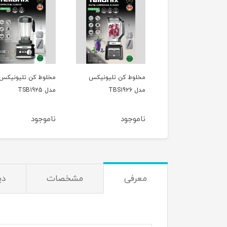
وط کن کورس مدل
مخلوط کن تلیونیکس
مخلوط کن تلیونیکس
COB1
مدل TBS1926
مدل TSB1925
وجود
ناموجود
ناموجود
معرفی
مشخصات
دی