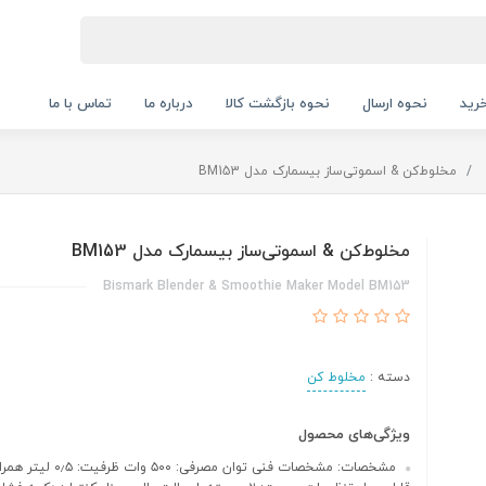
رید
نحوه ارسال
نحوه بازگشت کالا
درباره ما
تماس با ما
مخلوط‌کن & اسموتی‌ساز بیسمارک مدل BM153
مخلوط‌کن & اسموتی‌ساز بیسمارک مدل BM153
Bismark Blender & Smoothie Maker Model BM153
دسته :
مخلوط کن
ویژگی‌های محصول
مشخصات: مشخصات فنی توان مصرفی: ۵۰۰ 