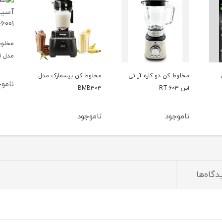
مخلوط
مدل DG-6001
مخلوط کن دو کاره آر تی
مخلوط‌ کن بیسمارک مدل
ناموج
اس 603-RT
BMB303
ناموجود
ناموجود
دگاه‌ها