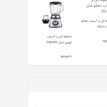
 کن و آسیاب دهکو
مخلوط کن و آسیاب
مخلوط‌کن دهکو 
ود
کورس مدل COB1646
6002
ناموجود
ناموجود