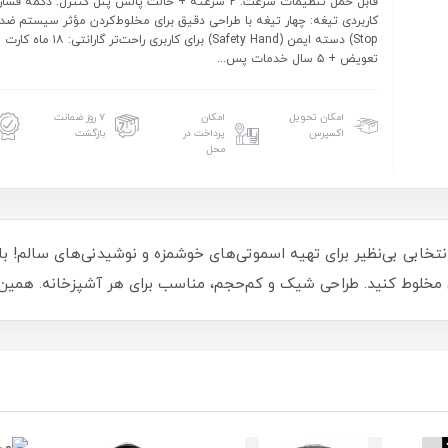
قابل حمل تنظیمات سرعت: ۲ سرعته + حالت پالس پنل کنترل: دکمه 
Stop) دسته ایمن (Safety Hand) برای کاربری راحت‌تر
تعویض + ۵ سال خدمات پس...
امکان تحویل
امکان
۷ روز ضمانت
اکسپرس
پرداخت در
بازگشت
محل
وط‌کن & اسموتی‌ساز بیسمارک مدل BM153، انتخابی بی‌نظیر برای تهیه اسموتی‌های خوشمزه و نوشید
 مخلوط کنید. طراحی شیک و کم‌حجم، مناسب برای هر آشپزخانه. همین ح