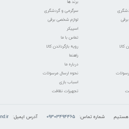
برند ها
دشگری
سرگرمی و گردشگری
برقی
لوازم شخصی برقی
اسپیکر
تماس با ما
ن کالا
رویه بازگرداندن کالا
راهنما
درباره ما
رسولات
نحوه ارسال مرسولات
اسباب بازی
فت
تجهیزات نظافت
شماره تماس:
09303494465
آدرس ایمیل:
nd.ir