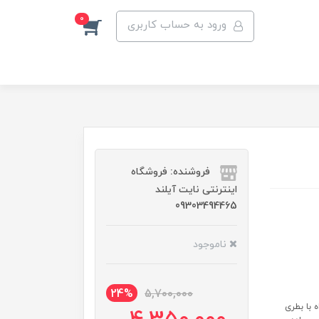
0
ورود به حساب کاربری
فروشنده: فروشگاه
اینترنتی نایت آیلند
09303494465
ناموجود
24%
5,700,000
وات ظرفیت: ۰٫۵ لیتر همراه با بطری