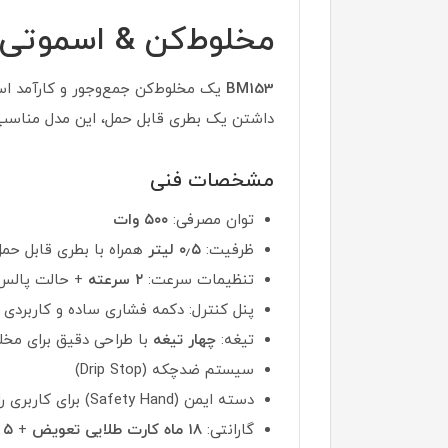
مخلوط‌کن & اسموتی‌ساز
BM153
داشتن یک بطری قابل حمل، این مدل مناسب 
مشخصات فنی
توان مصرفی:
۵۰۰ وات
ظرفیت:
۰٫۵ لیتر
همراه با بطری قابل حمل
تنظیمات سرعت:
۲ سرعته
+ حالت پالس
پنل کنترل: دکمه فشاری ساده و کاربردی
تیغه:
چهار تیغه
با طراحی دقیق برای مخلو
سیستم ضدچکه (Drip Stop)
دسته ایمن (Safety Hand) برای کاربری راحت‌تر
گارانتی:
۱۸ ماه کارت طلایی تعویض
+
۵ سال خدمات پس از فروش