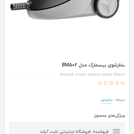
بخارشوی بیسمارک مدل BM502
Bismark steam cleaner model BM502
دسته :
بخارشور
ویژگی‌های محصول
فروشنده: فروشگاه اینترنتی نایت آیلند