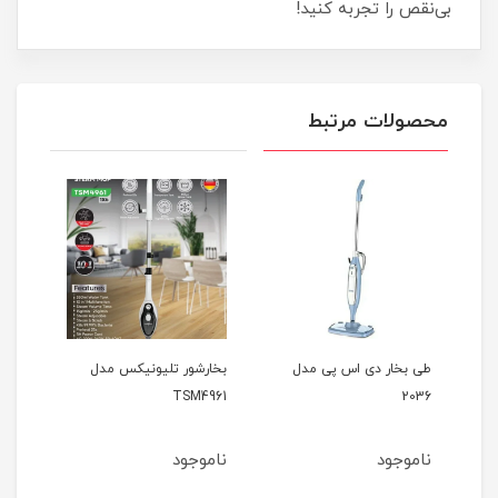
بی‌نقص را تجربه کنید!
محصولات مرتبط
طی بخار دی اس پی مدل
بخارشور تلیونیکس مدل
6SC
TSM4961
2036
ناموجود
ناموجود
نام