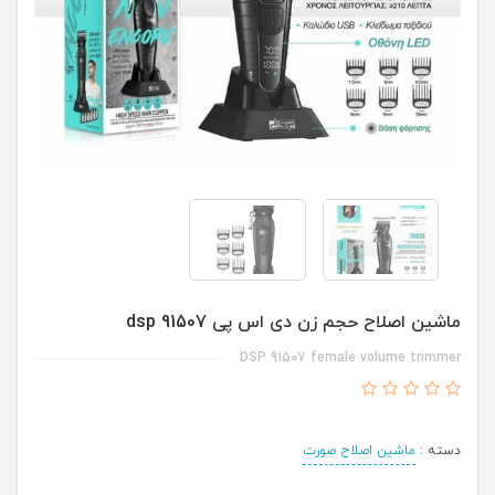
ماشین اصلاح حجم زن دی اس پی dsp 91507
DSP 91507 female volume trimmer
دسته :
ماشین اصلاح صورت