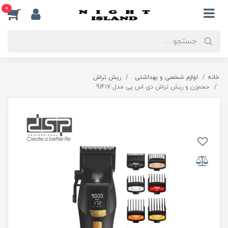
0
خانه
لوازم شخصی و بهداشتی
ریش تراش
حجم‌زن و ریش تراش دی اس پی مدل 91417