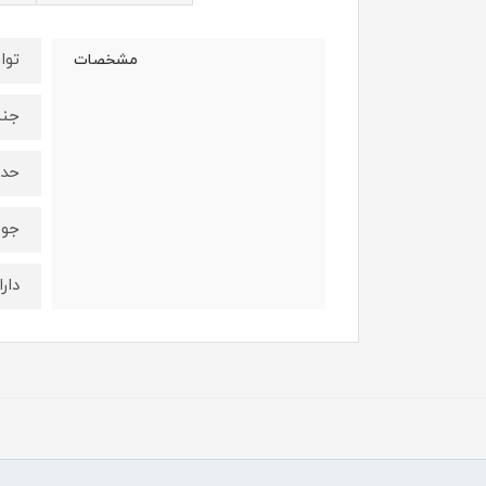
توان : 
مشخصات
جنس
حداکثر دم
جوش
دار