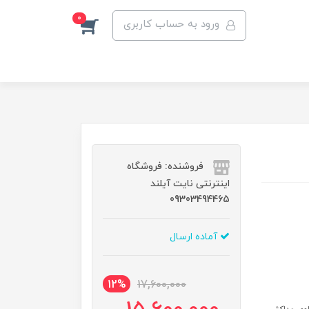
0
ورود به حساب کاربری
فروشنده: فروشگاه
اینترنتی نایت آیلند
09303494465
آماده ارسال
12%
17,600,000