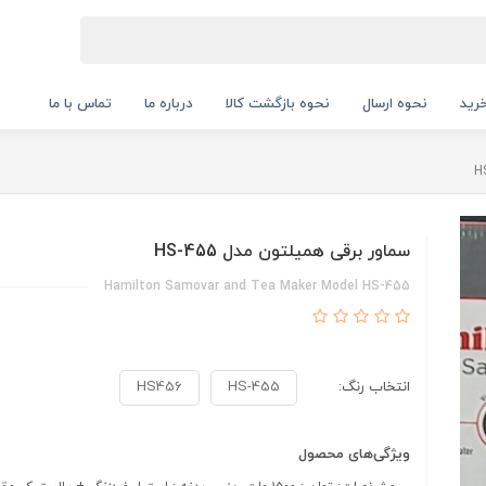
رید
نحوه ارسال
نحوه بازگشت کالا
درباره ما
تماس با ما
سماور برقی همیلتون مدل HS-455
Hamilton Samovar and Tea Maker Model HS-455
انتخاب رنگ:
HS-455
HS456
ویژگی‌های محصول