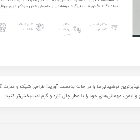
مشخصات: توان : ۱۵۰۰ وات جنس بدنه : استیل ضدزنگ + پلاستیک 
دما : 40 تا 90 درجه سانتی‌گراد جوشاندن و خاموش شدن خودکار دارای چراغ نشانگر
امکان تحویل
امکان
۷ روز ضمانت
اکسپرس
پرداخت در
بازگشت
محل
 همیلتون مدل HS-455، تجربه‌ی دلپذیرترین نوشیدنی‌ها را در خانه به‌دست آورید! طراحی شیک
و ایمن، مهمانی‌های خود را با عطر چای تازه و گرم لذت‌بخش‌تر کنید!