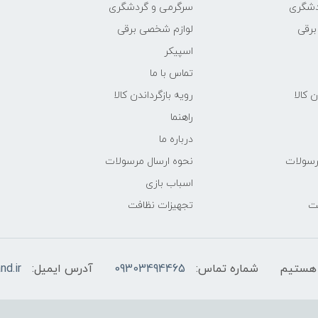
دشگری
سرگرمی و گردشگری
برقی
لوازم شخصی برقی
اسپیکر
تماس با ما
ن کالا
رویه بازگرداندن کالا
راهنما
درباره ما
رسولات
نحوه ارسال مرسولات
اسباب بازی
فت
تجهیزات نظافت
شماره تماس:
09303494465
آدرس ایمیل:
nd.ir