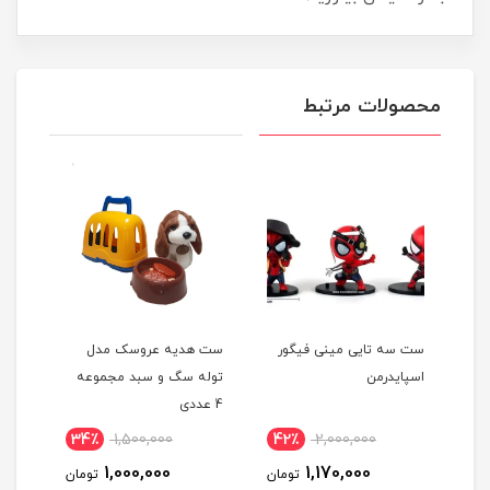
محصولات مرتبط
بی
ست سه تایی مینی فیگور
ست هدیه عروسک مدل
بازی
اسپایدرمن
توله سگ و سبد مجموعه
طرح 
4 عددی
34٪
1,500,000
42٪
2,000,000
3
1,000,000
1,170,000
مان
تومان
تومان