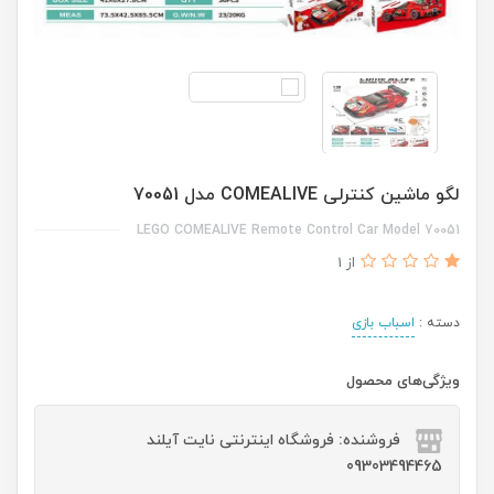
لگو ماشین کنترلی COMEALIVE مدل 70051
LEGO COMEALIVE Remote Control Car Model 70051
از 1
دسته :
اسباب بازی
ویژگی‌های محصول
فروشنده: فروشگاه اینترنتی نایت آیلند
09303494465