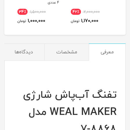
4 عددی
34٪
1,500,000
42٪
2,000,000
3
1,000,000
1,170,000
مان
تومان
تومان
معرفی
مشخصات
دیدگاه‌ها
تفنگ آب‌پاش شارژی
WEAL MAKER مدل
8868-7