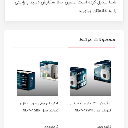
شما تبدیل کرده است. همین حالا سفارش دهید و راحتی
را به خانه‌تان بیاورید!
محصولات مرتبط
لند
آبگرمکن 30 لیتری دیجیتال
آبگرمکن برقی بدون مخزن
نیولند مدل NL-3042WH
نیولند مدل NL-3045BN
ناموجود
ناموجود