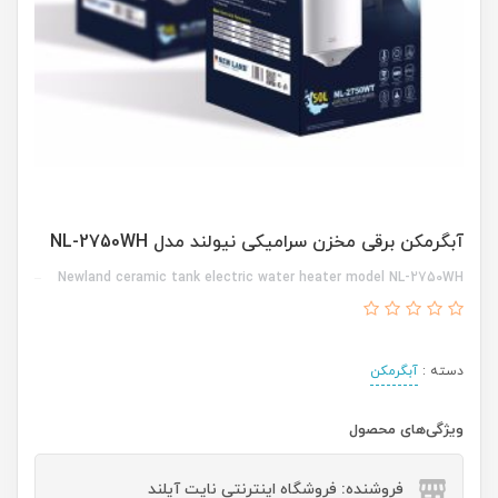
آبگرمکن برقی مخزن سرامیکی نیولند مدل NL-2750WH
Newland ceramic tank electric water heater model NL-2750WH
دسته :
آبگرمکن
ویژگی‌های محصول
فروشنده: فروشگاه اینترنتی نایت آیلند