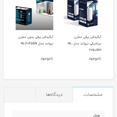
جیتال
آبگرمکن برقی مخزن
آبگرمکن برقی بدون مخزن
سرامیکی نیولند مدل NL-
نیولند مدل NL-3045BN
2750WH
ناموجود
ناموجود
مشخصات
دیدگاه‌ها
مدل