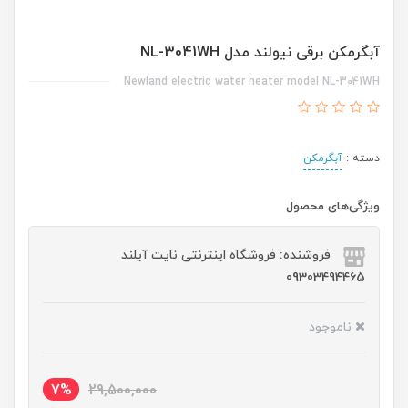
آبگرمکن برقی نیولند مدل NL-3041WH
Newland electric water heater model NL-3041WH
دسته :
آبگرمکن
ویژگی‌های محصول
فروشنده: فروشگاه اینترنتی نایت آیلند
09303494465
ناموجود
7%
29,500,000