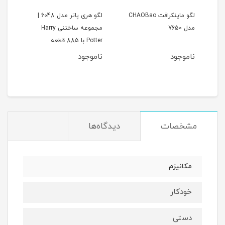
CHA
لگو ماینکرافت CHAOBao
لگو هری پاتر مدل 6048 |
ماشی
مدل 7650
مجموعه ساختنی Harry
Potter با 885 قطعه
2024 | مقیاس
ناموجود
ناموجود
نام
مشخصات
دیدگاه‌ها
مکانیزم
خودکار
دستی