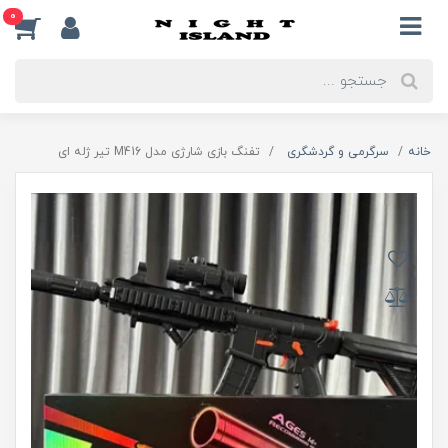
0
خانه
سرگرمی و گردشگری
تفنگ بازی شارژی مدل M416 تیر ژله ای