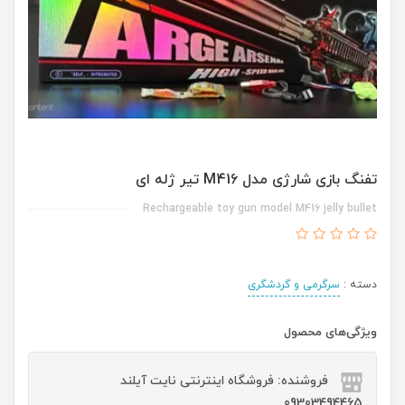
تفنگ بازی شارژی مدل M416 تیر ژله ای
Rechargeable toy gun model M416 jelly bullet
دسته :
سرگرمی و گردشگری
ویژگی‌های محصول
فروشنده: فروشگاه اینترنتی نایت آیلند
09303494465