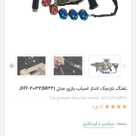
تفنگ نارنجک انداز اسباب بازی مدل JHY-2032(M32)
Toy grenade launcher model JHY-2032(M32)
از 1
دسته :
سرگرمی و گردشگری