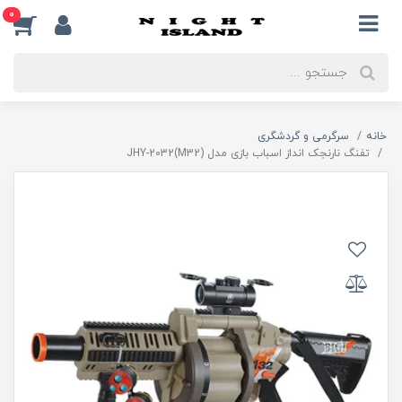
0
خانه
سرگرمی و گردشگری
تفنگ نارنجک انداز اسباب بازی مدل JHY-2032(M32)