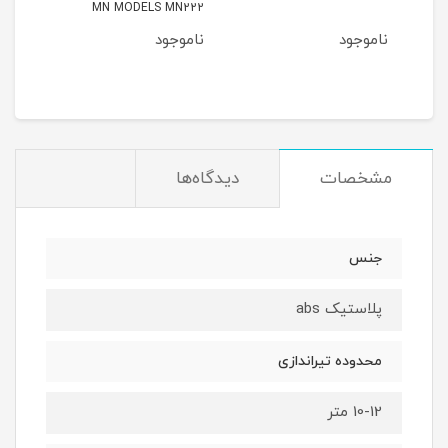
MN MODELS MN222
ناموجود
ناموجود
نام
مشخصات
دیدگاه‌ها
جنس
پلاستیک abs
محدوده تیراندازی
10-12 متر