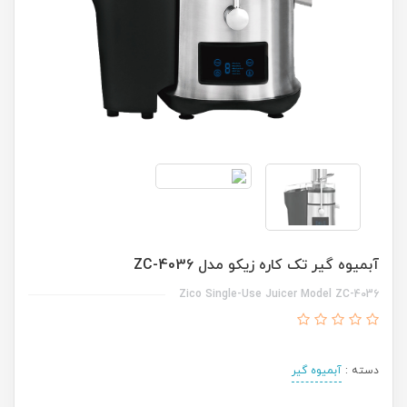
آبمیوه گیر تک کاره زیکو مدل ZC-4036
Zico Single-Use Juicer Model ZC-4036
دسته :
آبمیوه گیر