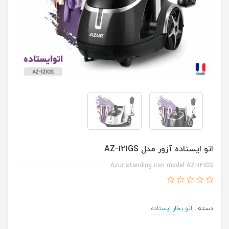
اتو ایستاده آزور مدل AZ-121GS
Azur standing iron model AZ-121GS
دسته :
اتو بخار ایستاده