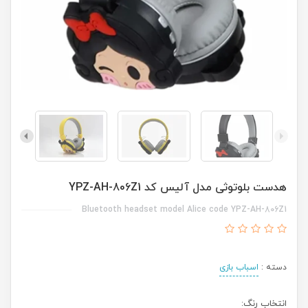
هدست بلوتوثی مدل آلیس کد YPZ-AH-806Z1
Bluetooth headset model Alice code YPZ-AH-806Z1
دسته :
اسباب بازی
انتخاب رنگ: