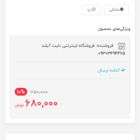
⚫مشکی
🟡زرد
ویژگی‌های محصول
فروشنده: فروشگاه اینترنتی نایت آیلند
09303494465
آماده ارسال
10%
750,000
680,000
تومان