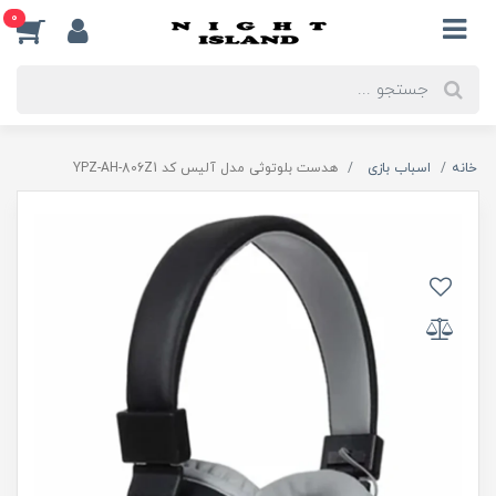
0
خانه
اسباب بازی
هدست بلوتوثی مدل آلیس کد YPZ-AH-806Z1