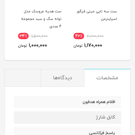
بی
ست سه تایی مینی فیگور
ست هدیه عروسک مدل
بازی
اسپایدرمن
توله سگ و سبد مجموعه
طرح 
4 عددی
34٪
1,500,000
42٪
2,000,000
3
1,000,000
1,170,000
مان
تومان
تومان
مشخصات
دیدگاه‌ها
اقلام همراه هدفون
کابل شارژ
پاسخ فرکانسی