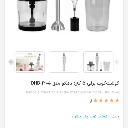
گوشت‌کوب برقی ۵ کاره دهکو مدل DHB-1205
Dehco 5-function electric meat grinder model DHB-1205
از 1
دسته :
گوشت کوب چند منظوره