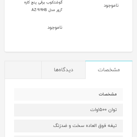
گوشتکوب برقی پنج کاره
ناموجود
کاره Hoffmans مدل 8028-
آزور مدل AZ-919HB
مدل -915HB
ناموجود
نام
مشخصات
دیدگاه‌ها
مشخصات
توان ۱۵۰۰وات
تیغه فوق العاده سخت و ضدزنگ