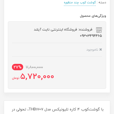
دسته :
گوشت کوب چند منظوره
ویژگی‌های محصول
فروشنده: فروشگاه اینترنتی نایت آیلند
09303494465
ناموجود
27%
7,800,000
5,720,000
تومان
با گوشت‌کوب 4 کاره تلیونیکس مدل THB1707، تحولی در