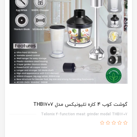
گوشت کوب 4 کاره تلیونیکس مدل THB1707
Telionix 4-function meat grinder model THB1707