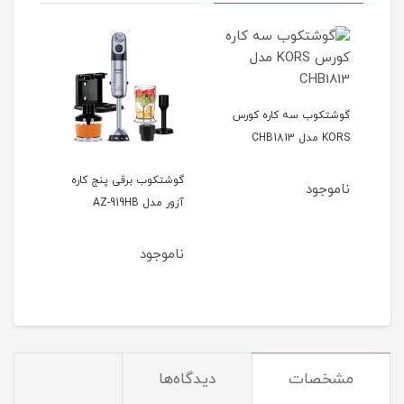
گوشتکوب سه کاره کورس
KORS مدل CHB1813
گوشتکوب برقی پنج کاره
ناموجود
کاره Hoffmans مدل 8028-
آزور مدل AZ-919HB
مدل -915HB
ناموجود
نام
مشخصات
دیدگاه‌ها