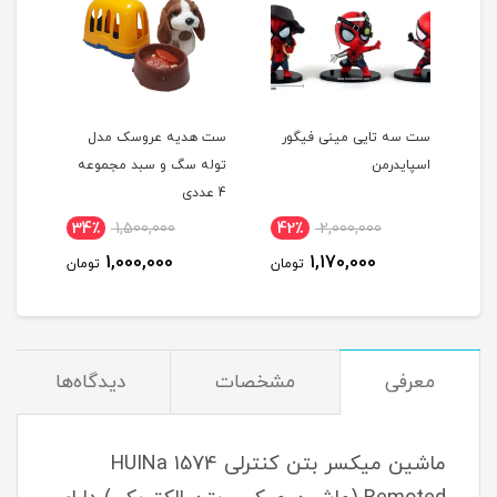
بی
ست سه تایی مینی فیگور
ست هدیه عروسک مدل
بازی
اسپایدرمن
توله سگ و سبد مجموعه
طرح 
4 عددی
34٪
1,500,000
42٪
2,000,000
3
1,000,000
1,170,000
مان
تومان
تومان
معرفی
مشخصات
دیدگاه‌ها
ماشین میکسر بتن کنترلی HUINa 1574