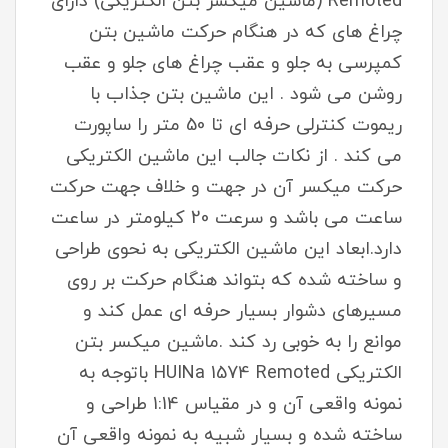
Remoted (ماشین میکسر بتن الکتریکی) دارای
چراغ های که در هنگام حرکت ماشین بتن
کمپرسی به جلو و عقب چراغ های جلو و عقب
روشن می شود . این ماشین بتن جذاب با
ریموت کنترلی حرفه ای تا 50 متر را ساپورت
می کند . از نکات جالب این ماشین الکتریکی
حرکت میکسر آن در جهت و خلاف جهت حرکت
ساعت می باشد و سرعت 20 کیلومتر در ساعت
دارد.ابعاد این ماشین الکتریکی به نحوی طراحی
و ساخته شده که بتواند هنگام حرکت بر روی
مسیرهای دشوار بسیار حرفه ای عمل کند و
موانع را به خوبی رد کند .ماشین میکسر بتن
الکتریکی HUINa 1574 Remoted باتوجه به
نمونه واقعی آن و در مقیاس 1:14 طراحی و
ساخته شده و بسیار شبیه به نمونه واقعی آن