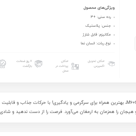
ویژگی‌های محصول
رده سنی: +3
جنس: پلاستیک
مکانیزم: قابل شارژ
نوع ربات: انسان نما
امکان تحویل
امکان
۷ روز ضمانت
اکسپرس
پرداخت در
بازگشت
محل
ربات کنترلی آدمکی DANCING ROBOT آیتم M606-29، بهترین همراه برای سرگرمی و یادگیری! با ح
 هیجان را همزمان به ارمغان می‌آورد. فرصت را از دست ندهید و شادی را