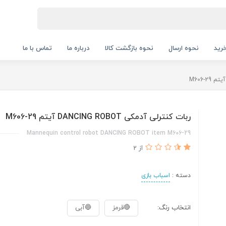
رید
نحوه ارسال
نحوه بازگشت کالا
درباره ما
تماس با ما
ربات کنترلی آدمکی DANCING ROBOT آیتم M606-29
Mannequin control robot DANCING ROBOT item M606-29
از 2
دسته :
اسباب بازی
انتخاب رنگ:
🔴قرمز
🔵آبی