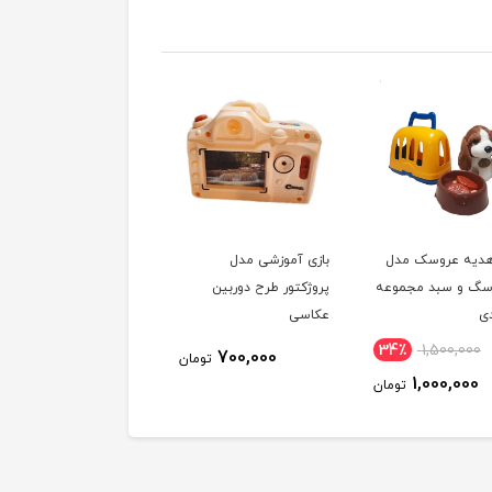
دیه عروسک مدل
بازی آموزشی مدل
فیجت ضد استرس مدل
سگ و سبد مجموعه
پروژکتور طرح دوربین
کیف پاپیت طرح تک شا
عکاسی
16٪
950,000
34٪
1,500,000
700,000
تومان
800,000
1,000,000
تومان
توم