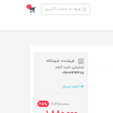
0
ورود به حساب کاربری
فروشنده: فروشگاه
اینترنتی نایت آیلند
09303494465
آماده ارسال
25%
2,480,000