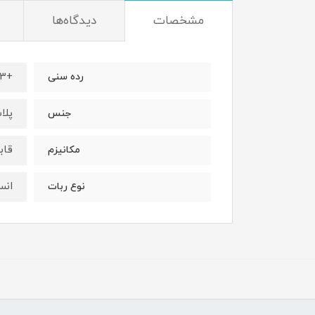
مشخصات
دیدگاه‌ها
+3
رده سنی
پلا
جنس
قاب
مکانیزم
انس
نوع ربات