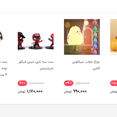
چراغ خواب سیلکونی
ست سه تایی مینی فیگور
ست ه
گلابی
اسپایدرمن
توله 
4 عددی
42٪
2,000,000
34٪
1,500,000
25
1,170,000
990,000
ومان
تومان
تومان