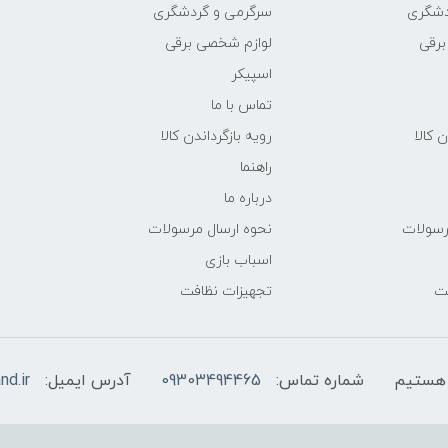
دشگری
سرگرمی و گردشگری
برقی
لوازم شخصی برقی
اسپیکر
تماس با ما
ن کالا
رویه بازگرداندن کالا
راهنما
درباره ما
رسولات
نحوه ارسال مرسولات
اسباب بازی
فت
تجهیزات نظافت
شماره تماس:
09303494465
آدرس ایمیل:
nd.ir