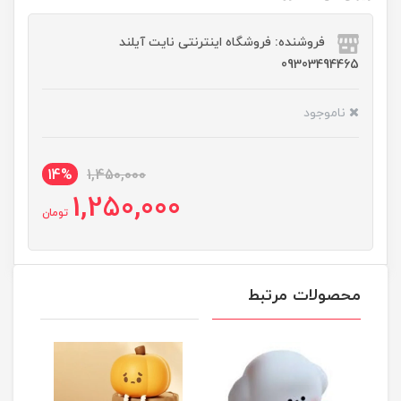
فروشنده: فروشگاه اینترنتی نایت آیلند
09303494465
ناموجود
14%
1,450,000
1,250,000
تومان
محصولات مرتبط