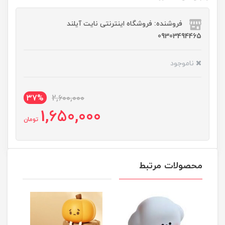
فروشنده: فروشگاه اینترنتی نایت آیلند
09303494465
ناموجود
37%
2,600,000
1,650,000
تومان
محصولات مرتبط