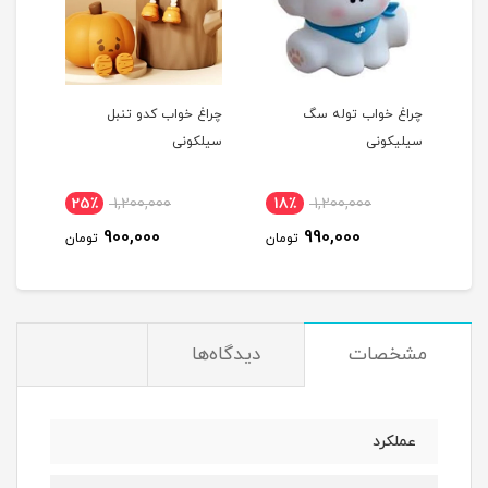
چراغ خواب توله سگ
چراغ خواب کدو تنبل
چراغ
سیلیکونی
سیلکونی
25٪
1,200,000
18٪
1,200,000
1
900,000
990,000
مان
تومان
تومان
مشخصات
دیدگاه‌ها
عملکرد