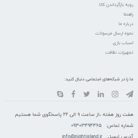
رویه بازگرداندن کالا
راهنما
درباره ما
نحوه ارسال مرسولات
اسباب بازی
تجهیزات نظافت
ما را در شبکه‌های اجتماعی دنبال کنید:
هفت روز هفته ،از ساعت ۹ الی ۲۲ پاسخگوی شما هستیم
شماره تماس:
09303494465
آدرس ایمیل:
info@nightisland.ir